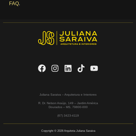
FAQ
.
Juliana Saraiva – Arquitetura e Interiores
R. Dr. Nelson Araújo, 149 – Jardim América
Dourados – MS,
79800-000
(67) 3423-4119
Copyright © 2026 Arquiteta Juliana Saraiva