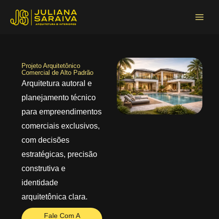
Início
Serviços
Projeto Arquitetônico de Alto Padrão
Projeto Arquitetônico Comercial de Alto Padrão
Ir
Main
para
Menu
o
conteúdo
Projeto Arquitetônico
Comercial de Alto Padrão
Arquitetura autoral e
planejamento técnico
para empreendimentos
comerciais exclusivos,
com decisões
estratégicas, precisão
construtiva e
identidade
arquitetônica clara.
Fale Com A