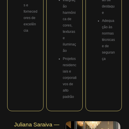
s e
ão
destaqu
forneced
harmôni
e
ores de
ca de
Adequa
excelên
cores,
ção às
cia
texturas
normas
e
técnicas
iluminaç
e de
ão
seguran
Projetos
ça
residenc
iais e
corporati
vos de
alto
padrão
Juliana Saraiva —