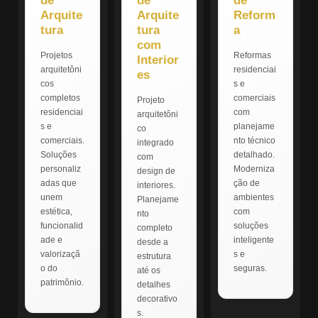
de
de
de
Arquite
Arquite
Reform
tura
tura
a
com
Projetos
Reformas
Interior
arquitetôni
residenciai
es
cos
s e
completos
comerciais
Projeto
residenciai
com
arquitetôni
s e
planejame
co
comerciais.
nto técnico
integrado
Soluções
detalhado.
com
personaliz
Moderniza
design de
adas que
ção de
interiores.
unem
ambientes
Planejame
estética,
com
nto
funcionalid
soluções
completo
ade e
inteligente
desde a
valorizaçã
s e
estrutura
o do
seguras.
até os
patrimônio.
detalhes
decorativo
s.