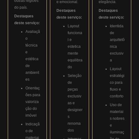
outras regiões
e emocional.
elegância.
do país.
Destaques
Destaques
Destaques
deste serviço:
deste serviço:
deste serviço:
Layout
Identida
Avaliaçã
funciona
de
o
l e
arquitetô
técnica
estetica
nica
e
mente
exclusiv
estética
equilibra
a
de
do
Layout
ambient
Seleção
estratégi
es
de
co para
Orientaç
peças
fluxo e
ões para
exclusiv
conforto
valoriza
as e
Uso de
ção do
designer
materiai
imóvel
s
s nobres
renoma
Indicaçã
e
dos
o de
iluminaç
materiai
Integraç
ão de