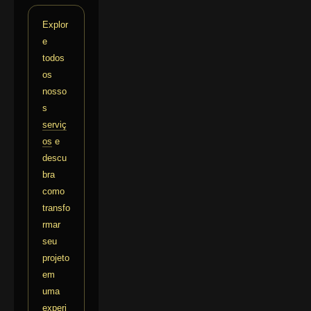
Explor
e
todos
os
nosso
s
serviç
os
e
descu
bra
como
transfo
rmar
seu
projeto
em
uma
experi