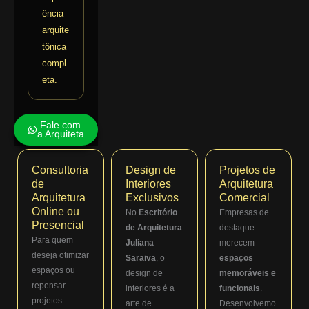
ência
arquite
tônica
compl
eta.
Fale com
a Arquiteta
Consultoria
Design de
Projetos de
de
Interiores
Arquitetura
Arquitetura
Exclusivos
Comercial
Online ou
No
Escritório
Empresas de
Presencial
de Arquitetura
destaque
Para quem
Juliana
merecem
deseja otimizar
Saraiva
, o
espaços
espaços ou
design de
memoráveis e
repensar
interiores é a
funcionais
.
projetos
arte de
Desenvolvemo