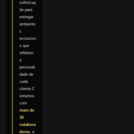
sofisticaç
ão para
entregar
ambiente
s
exclusivo
s que
refletem
a
personali
dade de
cada
cliente.C
ontamos
com
mais de
30
colabora
dores
, e