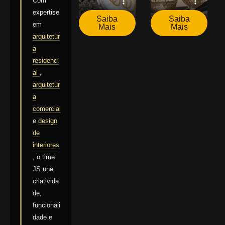
Com
expertise
Saiba
Saiba
em
Mais
Mais
arquitetur
a
residenci
al
,
arquitetur
a
comercial
e
design
de
interiores
, o time
JS une
criativida
de,
funcionali
dade e