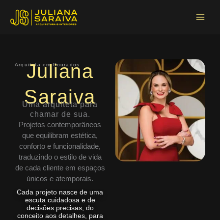
Ir
Main
para
Menu
o
conteúdo
Juliana
Arquiteta em Dourados
Saraiva
Uma arquiteta para
chamar de sua.
Projetos contemporâneos
que equilibram estética,
conforto e funcionalidade,
traduzindo o estilo de vida
de cada cliente em espaços
únicos e atemporais.
Cada projeto nasce de uma
escuta cuidadosa e de
decisões precisas, do
conceito aos detalhes, para