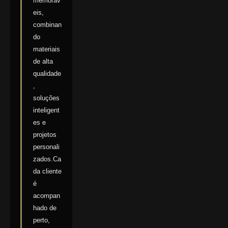
memoráv
eis,
combinan
do
materiais
de alta
qualidade
,
soluções
inteligent
es e
projetos
personali
zados.Ca
da cliente
é
acompan
hado de
perto,