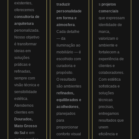
existentes,
traduzir
s
projetos
oferecemos
personalidade
comerciais
consultoria de
em forma e
que expressam
arquitetura
atmosfera
.
identidade de
personalizada.
Cada detalhe
marca,
Nosso objetivo
— da
valorizam o
é transformar
iluminação ao
ambiente e
ideias em
mobiliário — é
fortalecem a
soluções
escolhido com
experiência de
práticas e
curadoria e
clientes e
refinadas,
propósito.
colaboradores.
sempre com
O resultado
Com estética
visão técnica e
são ambientes
sofisticada e
sensibilidade
refinados,
soluções
estética.
equilibrados e
técnicas
Atendemos
acolhedores
,
precisas,
clientes em
planejados
entregamos
Dourados,
para
resultados que
Mato Grosso
proporcionar
unem
do Sul
e em
conforto visual
eficiência e